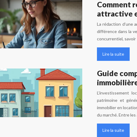
Comment ré
attractive 
La rédaction d’une a
différence dans la v
concurrentiel, savoir
Lire la suite
Guide compl
immobilière
L’investissement lo
patrimoine et géné
immobilier en locat
du marché. Entre les 
Lire la suite