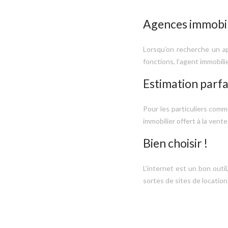
Agences immobil
Lorsqu’on recherche un ap
fonctions, l’agent immobil
Estimation parfa
Pour les particuliers comme
immobilier offert à la vent
Bien choisir !
L’internet est un bon outi
sortes de sites de location