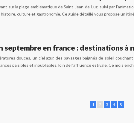
 levant sur la plage emblématique de Saint-Jean-de-Luz, suivi par l’an
istoire, culture et gastronomie. Ce guide détaillé vous propose un itin
 septembre en france : destinations à 
ératures douces, un ciel azur, des paysages baignés de soleil coucha
ces paisibles et inoubliables, loin de l’affluence estivale. Ce mois enc
1
2
3
4
5