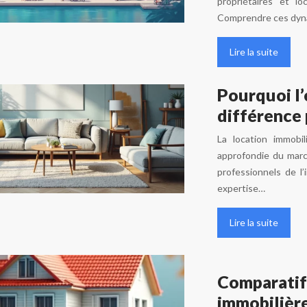
propriétaires et l
Comprendre ces dyna
Lire la suite
Pourquoi l’
différence 
La location immob
approfondie du march
professionnels de l’
expertise…
Lire la suite
Comparatif 
immobilière