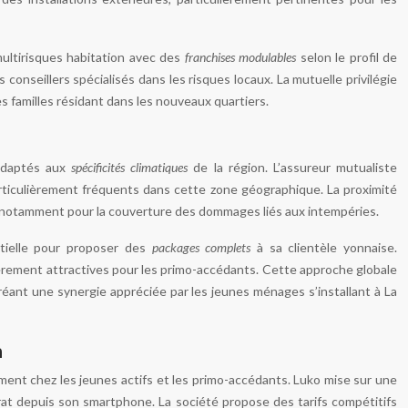
multirisques habitation avec des
franchises modulables
selon le profil de
onseillers spécialisés dans les risques locaux. La mutuelle privilégie
 familles résidant dans les nouveaux quartiers.
 adaptés aux
spécificités climatiques
de la région. L’assureur mutualiste
rticulièrement fréquents dans cette zone géographique. La proximité
s, notamment pour la couverture des dommages liés aux intempéries.
ntielle pour proposer des
packages complets
à sa clientèle yonnaise.
ièrement attractives pour les primo-accédants. Cette approche globale
réant une synergie appréciée par les jeunes ménages s’installant à La
n
ment chez les jeunes actifs et les primo-accédants. Luko mise sur une
t depuis son smartphone. La société propose des tarifs compétitifs