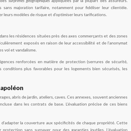
c des
surprimes géographiques
appliquées par la plupart des assureurs.
ans majoration tarifaire, notamment pour fidéliser leur clientèle.
leurs modèles de risque et d’optimiser leurs tarifications.
 dans les résidences situées près des axes commerçants et des zones
ulièrement exposés en raison de leur accessibilité et de l’anonymat
es vol et vandalisme.
igences renforcées en matière de protection (serrures de sécurité,
 conditions plus favorables pour les logements bien sécurisés, les
napoléon
arages, abris de jardin, ateliers, caves. Ces annexes, souvent anciennes
ncluse dans les contrats de base. L’évaluation précise de ces biens
d’adapter la couverture aux spécificités de chaque propriété. Cette
r protection sans surpayer pour des garanties inutiles. L’évaluation