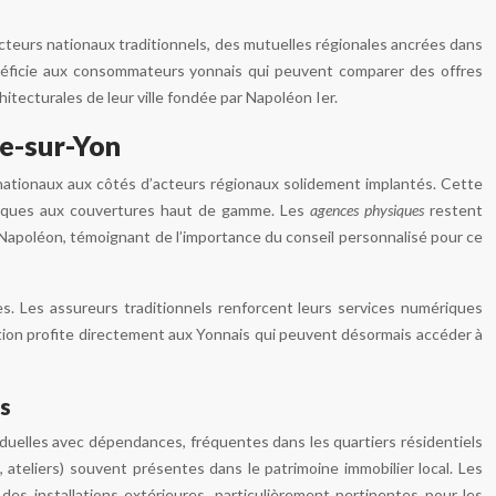
cteurs nationaux traditionnels, des mutuelles régionales ancrées dans
énéficie aux consommateurs yonnais qui peuvent comparer des offres
hitecturales de leur ville fondée par Napoléon Ier.
he-sur-Yon
nationaux aux côtés d’acteurs régionaux solidement implantés. Cette
omiques aux couvertures haut de gamme. Les
agences physiques
restent
 Napoléon, témoignant de l’importance du conseil personnalisé pour ce
res. Les assureurs traditionnels renforcent leurs services numériques
lation profite directement aux Yonnais qui peuvent désormais accéder à
is
uelles avec dépendances, fréquentes dans les quartiers résidentiels
n, ateliers) souvent présentes dans le patrimoine immobilier local. Les
s installations extérieures, particulièrement pertinentes pour les