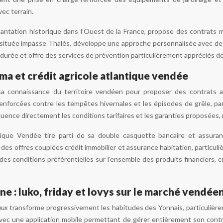
ec terrain.
lantation historique dans l’Ouest de la France, propose des contrats 
 située impasse Thalès, développe une approche personnalisée avec des c
urée et offre des services de prévention particulièrement appréciés des
ma et crédit agricole atlantique vendée
sa connaissance du territoire vendéen pour proposer des contrats
enforcées contre les tempêtes hivernales et les épisodes de grêle, pa
fluence directement les conditions tarifaires et les garanties proposée
tique Vendée tire parti de sa double casquette bancaire et assura
des offres couplées crédit immobilier et assurance habitation, particul
es conditions préférentielles sur l’ensemble des produits financiers, c
ne : luko, friday et lovys sur le marché vendée
taux
transforme progressivement les habitudes des Yonnais, particulière
ec une application mobile permettant de gérer entièrement son contra