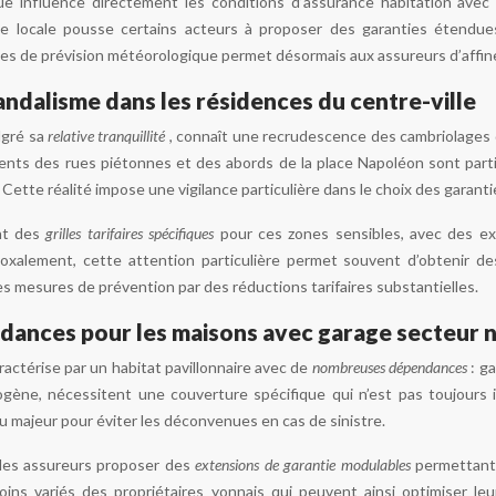
que influence directement les conditions d’assurance habitation ave
 locale pousse certains acteurs à proposer des garanties étendues s
s de prévision météorologique permet désormais aux assureurs d’affiner 
andalisme dans les résidences du centre-ville
lgré sa
relative tranquillité
, connaît une recrudescence des cambriolages
nts des rues piétonnes et des abords de la place Napoléon sont partic
. Cette réalité impose une vigilance particulière dans le choix des garanti
nt des
grilles tarifaires spécifiques
pour ces zones sensibles, avec des ex
oxalement, cette attention particulière permet souvent d’obtenir des
 mesures de prévention par des réductions tarifaires substantielles.
ances pour les maisons avec garage secteur 
actérise par un habitat pavillonnaire avec de
nombreuses dépendances
: g
gène, nécessitent une couverture spécifique qui n’est pas toujours i
 majeur pour éviter les déconvenues en cas de sinistre.
 les assureurs proposer des
extensions de garantie modulables
permettant 
soins variés des propriétaires yonnais qui peuvent ainsi optimiser leu