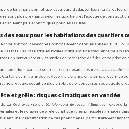
pe de logement permet aux assureurs d’adapter leurs tarifs et leurs ga
ues sont plus prégnants selon les quartiers et l’époque de construction
es et souvent plus économiques pour les assurés.
 des eaux pour les habitations des quartiers 
a Roche-sur-Yon, développés principalement dans les années 1970-198
ieillissants. Les statistiques locales indiquent une fréquence de sini
tention particulière aux garanties de recherche de fuite et de prise en 
eurs conditions dans ce secteur en proposant des
franchises modulées
se
. Certains contrats incluent désormais la prise en charge préventive du 
roche proactive séduit de plus en plus de propriétaires soucieux de prés
te et grêle : risques climatiques en vendée
 de La Roche-sur-Yon, à
60 kilomètres de l’océan Atlantique
, expose la
ernales et les orages de grêle constituent les principales menaces cli
évèlent une intensification de ces phénomènes, particulièrement impacta