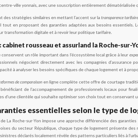
entre-ville yonnais, avec une souscription entièrement dématérialisée q
t des stratégies similaires en mettant l’accent sur la
transparence tarifair
el tout en proposant des garanties adaptées aux besoins essentiels. 
r transformation digitale et à revoir leur politique tarifaire.
: cabinet rousseau et assurland la Roche-sur-Y
 conservent un rôle important dans l’écosystème local grâce à leur
expe
sionnels négocient directement avec les compagnies d’assurance pour 
apacité à analyser les besoins spécifiques de chaque logement et à prop
teformes de comparaison
en ligne complète cette offre de courtage tradi
bénéficiant de l’accompagnement de professionnels locaux pour finalis
s d’une clientèle qui souhaite optimiser son choix tout en conservant un
ranties essentielles selon le type de 
le de La Roche-sur-Yon impose une approche différenciée des garantie
oises du secteur République, chaque type de logement présente des ri
sinistres déclarés localement révèle des patterns particuliers liés à l’u