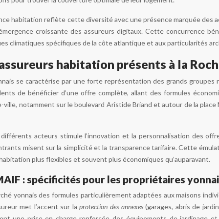
ance habitation reflète cette diversité avec une présence marquée des a
 l’émergence croissante des assureurs digitaux. Cette concurrence b
es climatiques spécifiques de la côte atlantique et aux particularités arc
ssureurs habitation présents à la Roc
nnais se caractérise par une forte représentation des grands groupes 
idents de bénéficier d’une offre complète, allant des formules écon
ville, notamment sur le boulevard Aristide Briand et autour de la place
ifférents acteurs stimule l’innovation et la personnalisation des off
trants misent sur la simplicité et la transparence tarifaire. Cette ému
habitation plus flexibles et souvent plus économiques qu’auparavant.
F : spécificités pour les propriétaires yonna
hé yonnais des formules particulièrement adaptées aux maisons individ
sureur met l’accent sur la
protection des annexes
(garages, abris de jardi
ent une prise en charge renforcée des équipements de jardinage et de