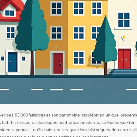
avec ses
55 000 habitants
et son patrimoine napoléonien unique, présente 
, bâti historique et développement urbain moderne, La Roche-sur-Yon o
résidents yonnais, qu’ils habitent les quartiers historiques du centre
ons pour trouver la couverture optimale de leur logement.