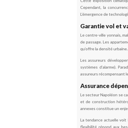
Cette exposition climati
Cependant, la concurrence
L’émergence de technologie
Garantie vol et v
Le centre-ville yonnais, ma
de passage. Les apparteme
qu’offre la densité urbaine
Les assureurs développe
systèmes d’alarme). Parad
assureurs récompensant les
Assurance dépend
Le secteur Napoléon se car
et de construction hétéro
annexes constitue un enjeu
La tendance actuelle voit
flexibilité répond aux be