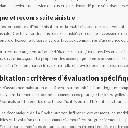
dances devient un service de plus en plus demandé pour sécuriser ces 
que et recours suite sinistre
des procédures d’indemnisation et la multiplication des intervenants (
nsable. Cette garantie, longtemps considérée comme accessoire, devie
endre efficacement leurs intérêts face aux compagnies d’assurance ou a
ontrent une augmentation de 40% des recours juridiques liés aux sinis
rs services juridiques
et à proposer des accompagnements personnalisés. Ce
ce particulièrement apprécié dans une ville en développement constant 
bitation : critères d’évaluation spécifi
ts d’assurance habitation à La Roche-sur-Yon obéit à une logique comp
alysent finement les données communales pour ajuster leurs grilles ta
 juste
mais peut créer des écarts significatifs entre différents secteurs d
 et économique de La Roche-sur-Yon influence directement les modèles
cs et l’évolution du tissu commercial modifient progressivement les p
lière
de leurs paramètres de tarification pour maintenir l’équilibre entre 