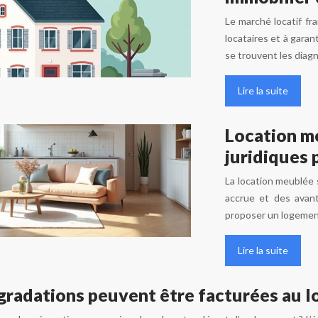
Le marché locatif fr
locataires et à garan
se trouvent les diag
Lire la suite
Location me
juridiques 
La location meublée s
accrue et des avant
proposer un logement
Lire la suite
radations peuvent être facturées au loc