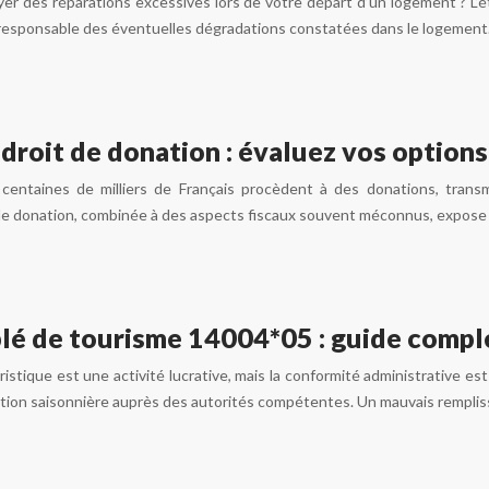
er des réparations excessives lors de votre départ d’un logement ? L’ét
responsable des éventuelles dégradations constatées dans le logement
droit de donation : évaluez vos option
entaines de milliers de Français procèdent à des donations, transme
de donation, combinée à des aspects fiscaux souvent méconnus, expose 
lé de tourisme 14004*05 : guide compl
stique est une activité lucrative, mais la conformité administrative est
cation saisonnière auprès des autorités compétentes. Un mauvais remplis