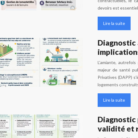
contractuelles, le 
devoirs est essentie
Lire la suite
Diagnostic 
implication
L’amiante, autrefois
majeur de santé pub
Privatives (DAPP) s
logements construits
Lire la suite
Diagnostic 
validité et