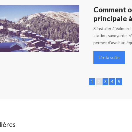
Comment or
principale 
S’installer à Valmor
station savoyarde, 
permet d’avoir un équ
Lire la suite
1
2
3
4
5
ières