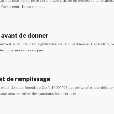
at des lieux de sortie est une étape cruciale du processus de location,
. Comprendre la distinction…
s avant de donner
ttant ainsi une part significative de leur patrimoine. Cependant, la
les donateurs à des risques…
et de remplissage
 essentielle. Le formulaire Cerfa 14004*05 est obligatoire pour déclarer
sage peut entraîner des sanctions financières et…