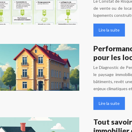
Le Constat de Risque
de vente ou de locat
logements construits
Lire la suite
Performance
pour les lo
Le Diagnostic de Pe
le paysage immobilie
bâtiments, revêt une 
enjeux climatiques e
Lire la suite
Tout savoir
immobilier 