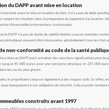
tion du DAPP avant mise en location
 intervenir avant la mise en location du bien. Il n’y a pas de délai spécifi
 compte les résultats dans la préparation du logement à la location. Idé
mettre d’éventuelles interventions si nécessaire.
que le DAPP n’a pas de durée de validité limitée si aucun matériau cont
les périodiques peuvent être nécessaires, généralement tous les trois an
 de non-conformité au code de la santé publiqu
ions liées au DAPP peut entraîner des sanctions significatives pour le p
r jusqu’à 45 000 euros pour une personne physique et 225 000 euro
ns les cas les plus graves.
es, le propriétaire s’expose également à des risques civils. En effet, en
eur pour manquement à son obligation de sécurité. Cela pourrait conduir
: immeubles construits avant 1997
vant 1997 présentent un cas particulier en raison de l’utilisation fr