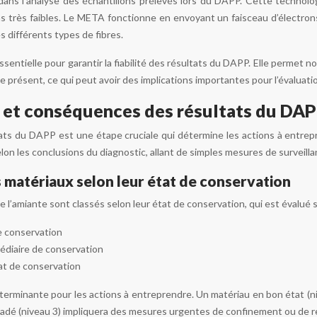
dans l’analyse des échantillons prélevés lors du DAPP. Cette technolog
très faibles. Le META fonctionne en envoyant un faisceau d’électrons 
s différents types de fibres.
ssentielle pour garantir la fiabilité des résultats du DAPP. Elle permet 
e présent, ce qui peut avoir des implications importantes pour l’évaluat
n et conséquences des résultats du DA
ltats du DAPP est une étape cruciale qui détermine les actions à entr
lon les conclusions du diagnostic, allant de simples mesures de survei
s matériaux selon leur état de conservation
l’amiante sont classés selon leur état de conservation, qui est évalué su
e conservation
médiaire de conservation
at de conservation
éterminante pour les actions à entreprendre. Un matériau en bon état (n
adé (niveau 3) impliquera des mesures urgentes de confinement ou de re