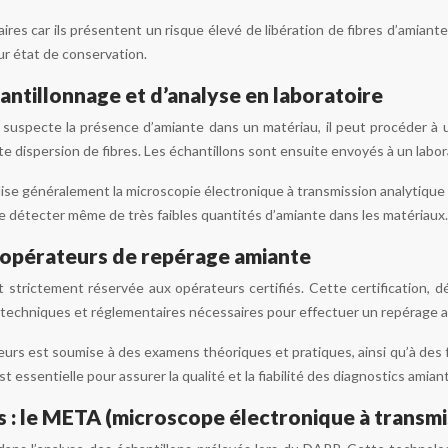
aires car ils présentent un risque élevé de libération de fibres d’amian
ur état de conservation.
ntillonnage et d’analyse en laboratoire
 suspecte la présence d’amiante dans un matériau, il peut procéder à u
e dispersion de fibres. Les échantillons sont ensuite envoyés à un labor
ilise généralement la microscopie électronique à transmission analytique 
 détecter même de très faibles quantités d’amiante dans les matériaux.
s opérateurs de repérage amiante
 strictement réservée aux opérateurs certifiés. Cette certification, d
echniques et réglementaires nécessaires pour effectuer un repérage am
teurs est soumise à des examens théoriques et pratiques, ainsi qu’à des
t essentielle pour assurer la qualité et la fiabilité des diagnostics amian
s : le META (microscope électronique à transmi