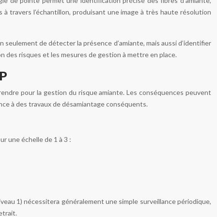
ie de pointe permet une identification précise des fibres d’amiante,
à travers l’échantillon, produisant une image à très haute résolution
non seulement de détecter la présence d’amiante, mais aussi d’identifier
ion des risques et les mesures de gestion à mettre en place.
PP
eprendre pour la gestion du risque amiante. Les conséquences peuvent
llance à des travaux de désamiantage conséquents.
r une échelle de 1 à 3 :
iveau 1) nécessitera généralement une simple surveillance périodique,
trait.