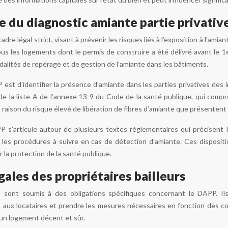
e du diagnostic amiante partie privativ
dre légal strict, visant à prévenir les risques liés à l’exposition à l’ami
us les logements dont le permis de construire a été délivré avant le 1e
odalités de repérage et de gestion de l’amiante dans les bâtiments.
P est d’identifier la présence d’amiante dans les parties privatives des 
de la liste A de l’annexe 13-9 du Code de la santé publique, qui comp
n raison du risque élevé de libération de fibres d’amiante que présenten
P s’articule autour de plusieurs textes réglementaires qui précisent 
e les procédures à suivre en cas de détection d’amiante. Ces dispositi
r la protection de la santé publique.
gales des propriétaires bailleurs
rs sont soumis à des obligations spécifiques concernant le DAPP. Ils
aux locataires et prendre les mesures nécessaires en fonction des con
r un logement décent et sûr.