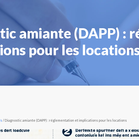
tic amiante (DAPP) : r
ions pour les location
fs
/ Diagnostic amiante (DAPP) : réglementation et implications pour les locations