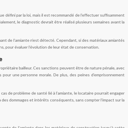
que défini par la loi, mais il est recommandé de l’effectuer suffisamment
alement, le diagnostic devrait être réalisé plusieurs semaines avant la
enant de l’amiante n’est détecté. Cependant, si des matériaux amiantés
s, pour évaluer l’évolution de leur état de conservation.
e
ropriétaire bailleur. Ces sanctions peuvent être de nature pénale, avec
s pour une personne morale. De plus, des peines d’emprisonnement
 cas de problème de santé lié à l’amiante, le locataire pourrait engager
e à des dommages et intérêts conséquents, sans compter l’impact sur la
équente de l’amiante dans les matériaux de construction jusqu’à cette