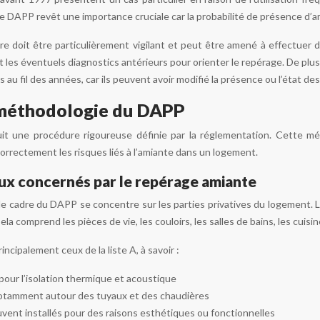
le DAPP revêt une importance cruciale car la probabilité de présence d’a
ire doit être particulièrement vigilant et peut être amené à effectuer
 les éventuels diagnostics antérieurs pour orienter le repérage. De plus
és au fil des années, car ils peuvent avoir modifié la présence ou l’état d
 méthodologie du DAPP
t une procédure rigoureuse définie par la réglementation. Cette métho
correctement les risques liés à l’amiante dans un logement.
ux concernés par le repérage amiante
e cadre du DAPP se concentre sur les parties privatives du logement. 
ela comprend les pièces de vie, les couloirs, les salles de bains, les cui
ncipalement ceux de la liste A, à savoir :
 pour l’isolation thermique et acoustique
notamment autour des tuyaux et des chaudières
uvent installés pour des raisons esthétiques ou fonctionnelles