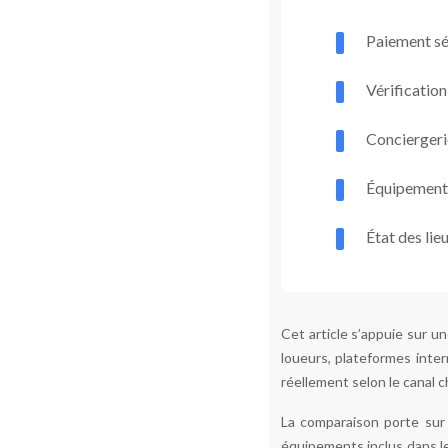
Paiement séc
Vérification
Conciergeri
Équipements 
État des lie
Cet article s’appuie sur u
loueurs, plateformes inter
réellement selon le canal c
La comparaison porte sur s
équipements inclus dans le 