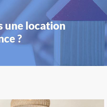
s une location
nce ?