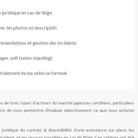
juridique en cas de litige
ec les photos et descriptifs
ommandations et gestion des incidents
ger, wifi (selon standing)
néralement inclus selon la formule
s de trois types d’acteurs du marché (agences certifiées, particuliers
tif est de vous permettre d’évaluer objectivement ce que vous achetez
juridique du contrat, la disponibilité d’une assistance sur place, les
incident, et les recours possibles en cas de litige. Ces critères ont été