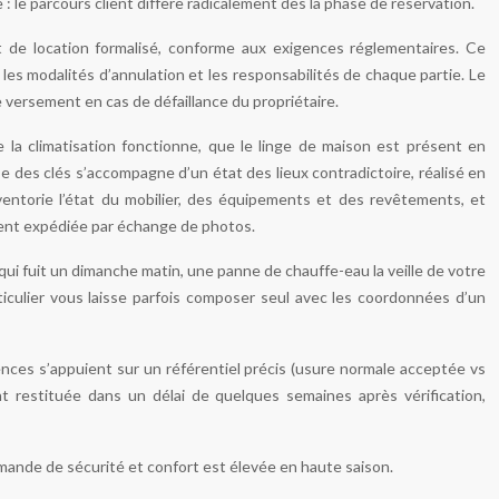
: le parcours client diffère radicalement dès la phase de réservation.
 de location formalisé, conforme aux exigences réglementaires. Ce
les modalités d’annulation et les responsabilités de chaque partie. Le
versement en cas de défaillance du propriétaire.
e la climatisation fonctionne, que le linge de maison est présent en
ise des clés s’accompagne d’un état des lieux contradictoire, réalisé en
entorie l’état du mobilier, des équipements et des revêtements, et
uvent expédiée par échange de photos.
 qui fuit un dimanche matin, une panne de chauffe-eau la veille de votre
rticulier vous laisse parfois composer seul avec les coordonnées d’un
gences s’appuient sur un référentiel précis (usure normale acceptée vs
ent restituée dans un délai de quelques semaines après vérification,
emande de sécurité et confort est élevée en haute saison.