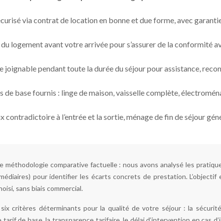
urisé via contrat de location en bonne et due forme, avec garantie 
 du logement avant votre arrivée pour s’assurer de la conformité av
e joignable pendant toute la durée du séjour pour assistance, rec
de base fournis : linge de maison, vaisselle complète, électroména
ux contradictoire à l’entrée et la sortie, ménage de fin de séjour gé
ne méthodologie comparative factuelle : nous avons analysé les pratique
médiaires) pour identifier les écarts concrets de prestation. L’objec
hoisi, sans biais commercial.
ix critères déterminants pour la qualité de votre séjour : la sécurité 
tarif de base, la transparence tarifaire, le délai d’intervention en cas d’