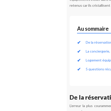
retenus car ils cristallise
Au sommaire
De la réservati
La conciergerie,
Logement équipé
5 questions récu
De la réservat
L’erreur la plus couramme