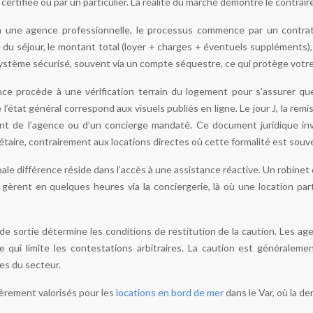
rtifiée ou par un particulier. La réalité du marché démontre le contraire 
a une agence professionnelle, le processus commence par un contrat
du séjour, le montant total (loyer + charges + éventuels suppléments), 
ystème sécurisé, souvent via un compte séquestre, ce qui protège votre 
ence procède à une vérification terrain du logement pour s’assurer qu
 l’état général correspond aux visuels publiés en ligne. Le jour J, la rem
nt de l’agence ou d’un concierge mandaté. Ce document juridique inv
iétaire, contrairement aux locations directes où cette formalité est so
ipale différence réside dans l’accès à une assistance réactive. Un robinet
 gèrent en quelques heures via la conciergerie, là où une location pa
x de sortie détermine les conditions de restitution de la caution. Les a
ce qui limite les contestations arbitraires. La caution est généralem
s du secteur.
ièrement valorisés pour les
locations en bord de mer
dans le Var, où la d