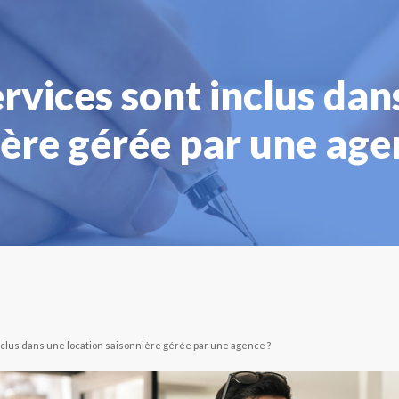
rvices sont inclus dan
ère gérée par une age
nclus dans une location saisonnière gérée par une agence ?