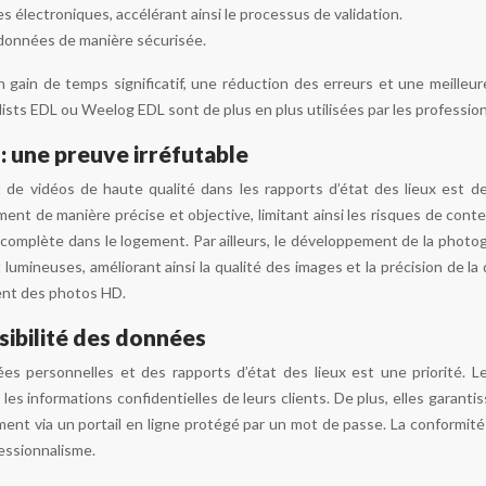
s électroniques, accélérant ainsi le processus de validation.
 données de manière sécurisée.
 gain de temps significatif, une réduction des erreurs et une meilleu
sts EDL ou Weelog EDL sont de plus en plus utilisées par les profession
: une preuve irréfutable
t de vidéos de haute qualité dans les rapports d’état des lieux est
ent de manière précise et objective, limitant ainsi les risques de cont
 complète dans le logement. Par ailleurs, le développement de la phot
lumineuses, améliorant ainsi la qualité des images et la précision de l
ient des photos HD.
sibilité des données
es personnelles et des rapports d’état des lieux est une priorité. 
les informations confidentielles de leurs clients. De plus, elles garant
lement via un portail en ligne protégé par un mot de passe. La conform
essionnalisme.