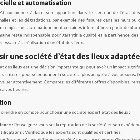
icielle et automatisation
le (IA) commence à faire son apparition dans le secteur de l’état d
lies et les dégradations, par exemple des fissures dans les murs ou d
 en remplissant automatiquement certaines informations à partir de photo
maine reste indispensable pour garantir la qualité et la pertinence des é
essaire à la réalisation d’un état des lieux.
r une société d’état des lieux adaptée
at des lieux est une décision importante qui peut avoir un impact signifi
 critères pour sélectionner la société la plus adaptée à vos besoins. L’e
aluer attentivement. Comparez les différentes offres disponibles, rensei
x à vos besoins.
tion
 à prendre en compte pour choisir une société expert état des lieux :
ience :
Renseignez-vous sur la réputation de la société et son expérien
tifications :
Vérifiez que les experts sont qualifiés et certifiés.
tarifs proposés par différentes sociétés et assurez-vous qu’ils sont tra