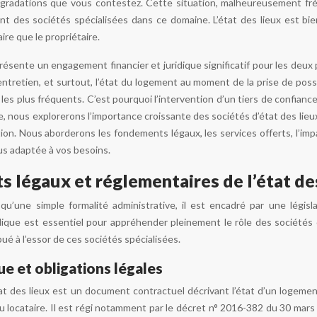
gradations que vous contestez. Cette situation, malheureusement fréque
sant des sociétés spécialisées dans ce domaine. L’état des lieux est bie
ire que le propriétaire.
résente un engagement financier et juridique significatif pour les deux p
’entretien, et surtout, l’état du logement au moment de la prise de poss
 les plus fréquents. C’est pourquoi l’intervention d’un tiers de confianc
e, nous explorerons l’importance croissante des sociétés d’état des lieux 
ion. Nous aborderons les fondements légaux, les services offerts, l’i
plus adaptée à vos besoins.
 légaux et réglementaires de l’état de
 qu’une simple formalité administrative, il est encadré par une légis
ique est essentiel pour appréhender pleinement le rôle des sociétés d
bué à l’essor de ces sociétés spécialisées.
ue et obligations légales
tat des lieux est un document contractuel décrivant l’état d’un logemen
du locataire. Il est régi notamment par le décret n° 2016-382 du 30 mars