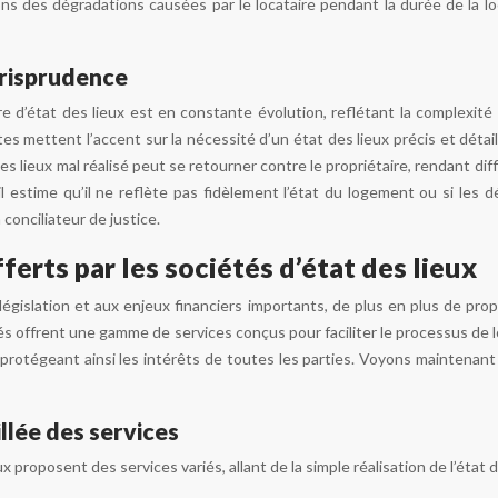
ons des dégradations causées par le locataire pendant la durée de la lo
urisprudence
e d’état des lieux est en constante évolution, reflétant la complexité d
es mettent l’accent sur la nécessité d’un état des lieux précis et détail
s lieux mal réalisé peut se retourner contre le propriétaire, rendant dif
il estime qu’il ne reflète pas fidèlement l’état du logement ou si les d
 conciliateur de justice.
ferts par les sociétés d’état des lieux
 législation et aux enjeux financiers importants, de plus en plus de pro
tés offrent une gamme de services conçus pour faciliter le processus de l
f, protégeant ainsi les intérêts de toutes les parties. Voyons maintena
llée des services
x proposent des services variés, allant de la simple réalisation de l’état 