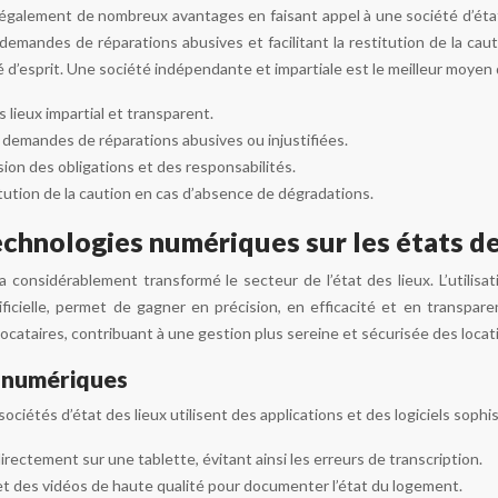
 également de nombreux avantages en faisant appel à une société d’état d
demandes de réparations abusives et facilitant la restitution de la caut
é d’esprit. Une société indépendante et impartiale est le meilleur moyen d
 lieux impartial et transparent.
 demandes de réparations abusives ou injustifiées.
on des obligations et des responsabilités.
titution de la caution en cas d’absence de dégradations.
echnologies numériques sur les états de
a considérablement transformé le secteur de l’état des lieux. L’utilisa
ificielle, permet de gagner en précision, en efficacité et en transpa
locataires, contribuant à une gestion plus sereine et sécurisée des locat
s numériques
 sociétés d’état des lieux utilisent des applications et des logiciels soph
irectement sur une tablette, évitant ainsi les erreurs de transcription.
t des vidéos de haute qualité pour documenter l’état du logement.