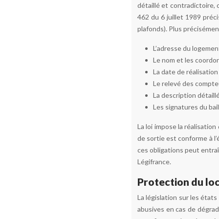
détaillé et contradictoire, 
462 du 6 juillet 1989 préc
plafonds). Plus précisémen
L’adresse du logemen
Le nom et les coordon
La date de réalisation 
Le relevé des compteur
La description détail
Les signatures du bail
La loi impose la réalisation
de sortie est conforme à l’
ces obligations peut entraî
Légifrance.
Protection du loc
La législation sur les état
abusives en cas de dégrada