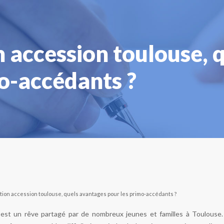
n accession toulouse, 
mo-accédants ?
tion accession toulouse, quels avantages pour les primo-accédants ?
té est un rêve partagé par de nombreux jeunes et familles à Toulous