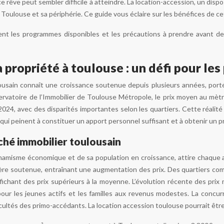
 rêve peut sembler difficile à atteindre. La location-accession, un disp
 Toulouse et sa périphérie. Ce guide vous éclaire sur les bénéfices de ce
t les programmes disponibles et les précautions à prendre avant de v
la propriété à toulouse : un défi pour l
ousain connaît une croissance soutenue depuis plusieurs années, portée
servatoire de l’Immobilier de Toulouse Métropole, le prix moyen au mè
24, avec des disparités importantes selon les quartiers. Cette réalité 
ui peinent à constituer un apport personnel suffisant et à obtenir un prê
hé immobilier toulousain
namisme économique et de sa population en croissance, attire chaque 
re soutenue, entraînant une augmentation des prix. Des quartiers com
affichant des prix supérieurs à la moyenne. L’évolution récente des pr
pour les jeunes actifs et les familles aux revenus modestes. La concurr
icultés des primo-accédants. La location accession toulouse pourrait être