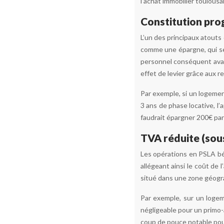
l’achat immobilier toulousai
Constitution pro
L’un des principaux atouts
comme une épargne, qui ser
personnel conséquent avant
effet de levier grâce aux r
Par exemple, si un logeme
3 ans de phase locative, l’
faudrait épargner 200€ par 
TVA réduite (sou
Les opérations en PSLA bé
allégeant ainsi le coût de 
situé dans une zone géogr
Par exemple, sur un logem
négligeable pour un primo-
coup de pouce notable pou