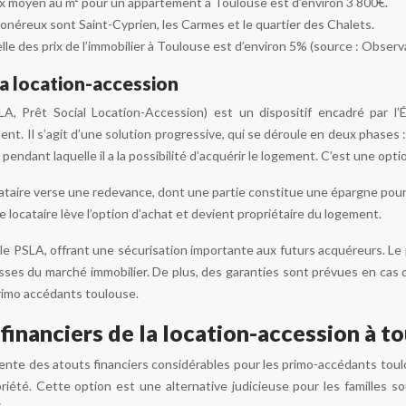
prix moyen au m² pour un appartement à Toulouse est d’environ 3 800€.
s onéreux sont Saint-Cyprien, les Carmes et le quartier des Chalets.
le des prix de l’immobilier à Toulouse est d’environ 5% (source : Observ
la location-accession
SLA, Prêt Social Location-Accession) est un dispositif encadré par
ent. Il s’agit d’une solution progressive, qui se déroule en deux phases
pendant laquelle il a la possibilité d’acquérir le logement. C’est une opti
ocataire verse une redevance, dont une partie constitue une épargne pour
le locataire lève l’option d’achat et devient propriétaire du logement.
le PSLA, offrant une sécurisation importante aux futurs acquéreurs. Le p
ses du marché immobilier. De plus, des garanties sont prévues en cas de
rimo accédants toulouse.
financiers de la location-accession à t
ente des atouts financiers considérables pour les primo-accédants tou
riété. Cette option est une alternative judicieuse pour les familles so