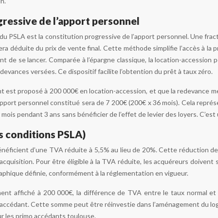
n.
gressive de l’apport personnel
 du PSLA est la constitution progressive de l’apport personnel. Une fra
a déduite du prix de vente final. Cette méthode simplifie l’accès à la p
 de se lancer. Comparée à l’épargne classique, la location-accession per
edevances versées. Ce dispositif facilite l’obtention du prêt à taux zéro.
nt est proposé à 200 000€ en location-accession, et que la redevance 
apport personnel constitué sera de 7 200€ (200€ x 36 mois). Cela représe
mois pendant 3 ans sans bénéficier de l’effet de levier des loyers. C’es
s conditions PSLA)
néficient d’une TVA réduite à 5,5% au lieu de 20%. Cette réduction de 
l’acquisition. Pour être éligible à la TVA réduite, les acquéreurs doivent
aphique définie, conformément à la réglementation en vigueur.
ent affiché à 200 000€, la différence de TVA entre le taux normal et
accédant. Cette somme peut être réinvestie dans l’aménagement du loge
r les primo accédants toulouse.