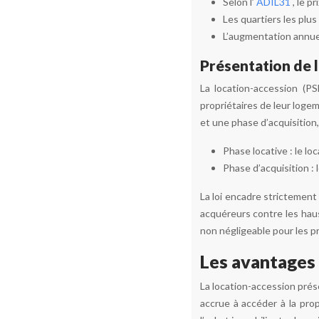
Selon l’
ADIL31
, le 
Les quartiers les plu
L’augmentation annuel
Présentation de 
La location-accession (P
propriétaires de leur logem
et une phase d’acquisition, 
Phase locative : le l
Phase d’acquisition : 
La loi encadre strictement 
acquéreurs contre les haus
non négligeable pour les p
Les avantages 
La location-accession prés
accrue à accéder à la prop