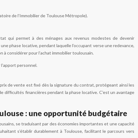
atoire de l’Immobilier de Toulouse Métropole).
 l’État qui permet à des ménages aux revenus modestes de devenir
 : une phase locative, pendant laquelle l’occupant verse une redevance,
on à considérer pour l’achat immobilier toulousain.
 l’apport personnel.
rix de vente est fixé dès la signature du contrat, protégeant ainsi les
 difficultés financières pendant la phase locative. C’est un avantage
oulouse : une opportunité budgétaire
lousains, se traduisant par des économies importantes et une capacité
uhaitant s’établir durablement à Toulouse, facilitant le parcours vers