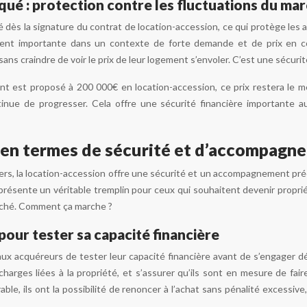
qué : protection contre les fluctuations du ma
é dès la signature du contrat de location-accession, ce qui protège les
ement importante dans un contexte de forte demande et de prix en c
sans craindre de voir le prix de leur logement s’envoler. C’est une sécuri
nt est proposé à 200 000€ en location-accession, ce prix restera le 
tinue de progresser. Cela offre une sécurité financière importante au
en termes de sécurité et d’accompagnem
ers, la location-accession offre une sécurité et un accompagnement préci
représente un véritable tremplin pour ceux qui souhaitent devenir propri
rché. Comment ça marche ?
pour tester sa capacité financière
ux acquéreurs de tester leur capacité financière avant de s’engager dé
charges liées à la propriété, et s’assurer qu’ils sont en mesure de fair
ble, ils ont la possibilité de renoncer à l’achat sans pénalité excessiv