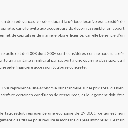
ction des redevances versées durant la période locative est considérée
ropriété, car elle évite aux acquéreurs de devoir rassembler un apport
met de capitaliser de manière plus efficiente, car elle bénéficie d’un
mensuelle est de 800€ dont 200€ sont considérés comme apport, après
nte un avantage significatif par rapport à une épargne classique, où il
t une aide financière accession toulouse concrète.
TVA représente une économie substantielle sur le prix total du bien,
 satisfaire certaines conditions de ressources, et le logement doit être
 le taux réduit représente une économie de 29 000€, ce qui est non
ment ou utilisée pour réduire le montant du prêt immobilier. C’est un