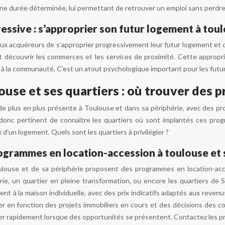
e durée déterminée, lui permettant de retrouver un emploi sans perdr
essive : s’approprier son futur logement à tou
ux acquéreurs de s’approprier progressivement leur futur logement et de 
t découvrir les commerces et les services de proximité. Cette appropriat
 la communauté. C’est un atout psychologique important pour les futurs
ouse et ses quartiers : où trouver des
 de plus en plus présente à Toulouse et dans sa périphérie, avec des 
donc pertinent de connaître les quartiers où sont implantés ces progra
 d’un logement. Quels sont les quartiers à privilégier ?
grammes en location-accession à toulouse et s
ulouse et de sa périphérie proposent des programmes en location-acc
ie, un quartier en pleine transformation, ou encore les quartiers d
ment à la maison individuelle, avec des prix indicatifs adaptés aux reven
 en fonction des projets immobiliers en cours et des décisions des colle
er rapidement lorsque des opportunités se présentent. Contactez les p