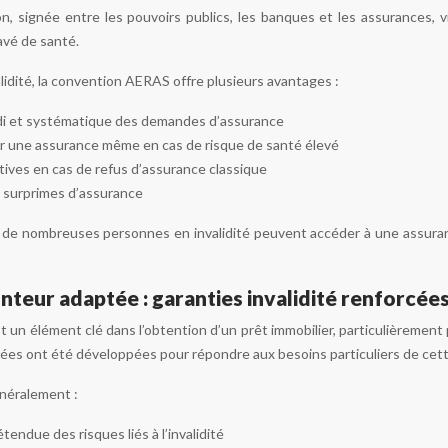
on, signée entre les pouvoirs publics, les banques et les assurances, vi
avé de santé.
lidité, la convention AERAS offre plusieurs avantages :
i et systématique des demandes d’assurance
nir une assurance même en cas de risque de santé élevé
tives en cas de refus d’assurance classique
 surprimes d’assurance
 de nombreuses personnes en invalidité peuvent accéder à une assuran
teur adaptée : garanties invalidité renforcée
 un élément clé dans l’obtention d’un prêt immobilier, particulièrement
rcées ont été développées pour répondre aux besoins particuliers de cet
néralement :
endue des risques liés à l’invalidité