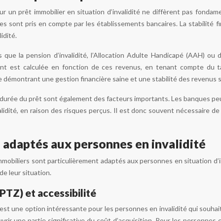
 pour un prêt immobilier en situation d’invalidité ne diffèrent pas fo
es sont pris en compte par les établissements bancaires. La stabilité fi
idité.
ls que la pension d’invalidité, l’Allocation Adulte Handicapé (AAH) o
nt est calculée en fonction de ces revenus, en tenant compte du
e démontrant une gestion financière saine et une stabilité des revenus s
a durée du prêt sont également des facteurs importants. Les banques pe
lidité, en raison des risques perçus. Il est donc souvent nécessaire 
 adaptés aux personnes en invalidité
mmobiliers sont particulièrement adaptés aux personnes en situation d’
de leur situation.
PTZ) et accessibilité
est une option intéressante pour les personnes en invalidité qui souhait
ouvrir une partie significative du coût d’acquisition. Pour les personne