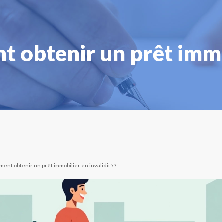
obtenir un prêt immob
ent obtenir un prêt immobilier en invalidité ?