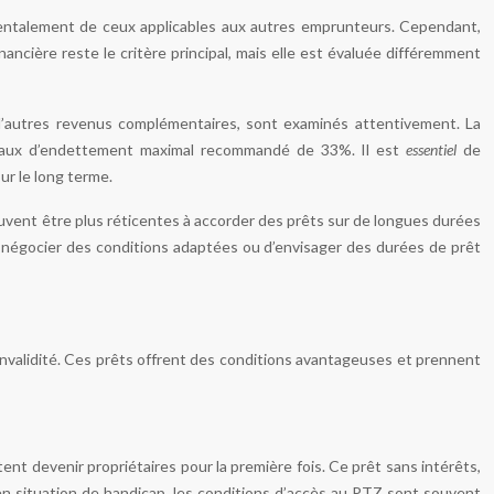
ndamentalement de ceux applicables aux autres emprunteurs. Cependant,
nancière reste le critère principal, mais elle est évaluée différemment
u d’autres revenus complémentaires, sont examinés attentivement. La
 taux d’endettement maximal recommandé de 33%. Il est
essentiel
de
ur le long terme.
uvent être plus réticentes à accorder des prêts sur de longues durées
de négocier des conditions adaptées ou d’envisager des durées de prêt
invalidité. Ces prêts offrent des conditions avantageuses et prennent
ent devenir propriétaires pour la première fois. Ce prêt sans intérêts,
s en situation de handicap, les conditions d’accès au PTZ sont souvent