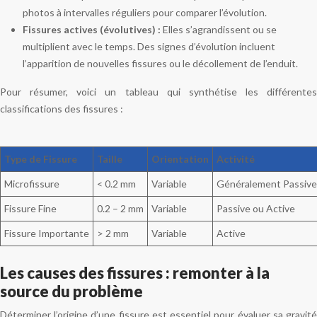
photos à intervalles réguliers pour comparer l’évolution.
Fissures actives (évolutives) :
Elles s’agrandissent ou se
multiplient avec le temps. Des signes d’évolution incluent
l’apparition de nouvelles fissures ou le décollement de l’enduit.
Pour résumer, voici un tableau qui synthétise les différentes
classifications des fissures :
Type de Fissure
Taille
Orientation
Activité
Microfissure
< 0.2 mm
Variable
Généralement Passive
Fissure Fine
0.2 – 2 mm
Variable
Passive ou Active
Fissure Importante
> 2 mm
Variable
Active
Les causes des fissures : remonter à la
source du problème
Déterminer l’origine d’une fissure est essentiel pour évaluer sa gravité