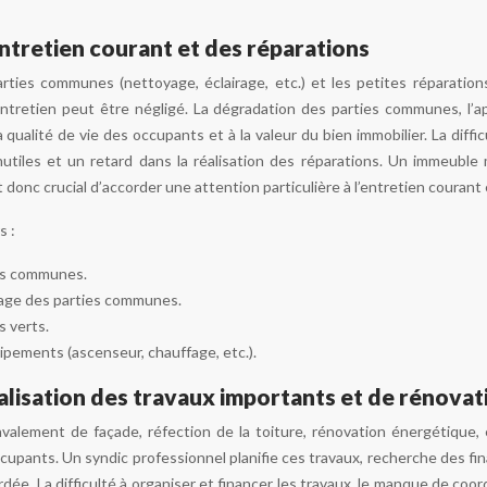
ntretien courant et des réparations
arties communes (nettoyage, éclairage, etc.) et les petites réparatio
entretien peut être négligé. La dégradation des parties communes, l’
 qualité de vie des occupants et à la valeur du bien immobilier. La diff
utiles et un retard dans la réalisation des réparations. Un immeuble 
t donc crucial d’accorder une attention particulière à l’entretien courant
s :
es communes.
airage des parties communes.
 verts.
pements (ascenseur, chauffage, etc.).
alisation des travaux importants et de rénova
valement de façade, réfection de la toiture, rénovation énergétique, 
cupants. Un syndic professionnel planifie ces travaux, recherche des fina
rdée. La difficulté à organiser et financer les travaux, le manque de co