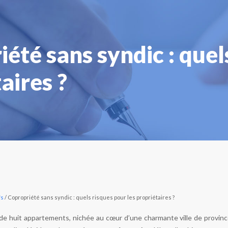
été sans syndic : quel
aires ?
fs
/ Copropriété sans syndic : quels risques pour les propriétaires ?
de huit appartements, nichée au cœur d’une charmante ville de province