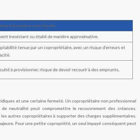
tion Financière sans Syndic
ent inexistant ou établi de manière approximative.
tabilité tenue par un copropriétaire, avec un risque d’erreurs et
acité.
iculté à provisionner, risque de devoir recourir à des emprunts.
diques et une certaine fermeté. Un copropriétaire non professionnel
de neutralité peut compromettre le recouvrement des créances.
re les autres copropriétaires à supporter des charges supplémentaires.
 majeure. Pour une petite copropriété, un seul impayé conséquent peut