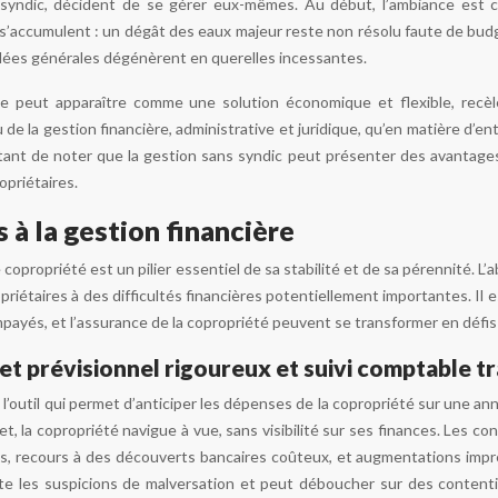
 syndic, décident de se gérer eux-mêmes. Au début, l’ambiance est co
s s’accumulent : un dégât des eaux majeur reste non résolu faute de budg
blées générales dégénèrent en querelles incessantes.
lle peut apparaître comme une solution économique et flexible, recèl
de la gestion financière, administrative et juridique, qu’en matière d’en
mportant de noter que la gestion sans syndic peut présenter des avant
opriétaires.
s à la gestion financière
 copropriété est un pilier essentiel de sa stabilité et de sa pérennité. 
priétaires à des difficultés financières potentiellement importantes. I
impayés, et l’assurance de la copropriété peuvent se transformer en défis
t prévisionnel rigoureux et suivi comptable t
l’outil qui permet d’anticiper les dépenses de la copropriété sur une ann
t, la copropriété navigue à vue, sans visibilité sur ses finances. Les 
ts, recours à des découverts bancaires coûteux, et augmentations impr
ente les suspicions de malversation et peut déboucher sur des content