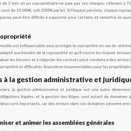
de 5 lots où un copropriétaire ne paie pas ses charges, s’élevant à 1
é sont de 10 000€, soit 2000€ par lot. Si l’impayé persiste, chaque cop
pense peut être difficile à supporter pour certains, et remettre en ques
copropriété
meuble est indispensable pour protéger la copropriété en cas de sinistre
 adapté aux besoins de la copropriété et qu’il couvre les risques encou
 évaluer les besoins et à négocier les contrats peut conduire à des erre
opropriété et difficultés financières insurmontables pour les propriétaire
s à la gestion administrative et juridiqu
ciers, la gestion administrative et juridique est une autre dimension
obligations légales, et la gestion des litiges sont autant de domaines
jeux sont importants, car des erreurs dans ces domaines peuvent entraî
aniser et animer les assemblées générales