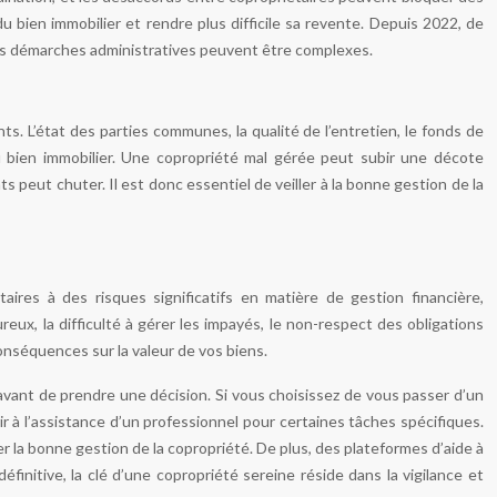
u bien immobilier et rendre plus difficile sa revente. Depuis 2022, de
les démarches administratives peuvent être complexes.
s. L’état des parties communes, la qualité de l’entretien, le fonds de
du bien immobilier. Une copropriété mal gérée peut subir une décote
 peut chuter. Il est donc essentiel de veiller à la bonne gestion de la
aires à des risques significatifs en matière de gestion financière,
reux, la difficulté à gérer les impayés, le non-respect des obligations
conséquences sur la valeur de vos biens.
avant de prendre une décision. Si vous choisissez de vous passer d’un
ir à l’assistance d’un professionnel pour certaines tâches spécifiques.
r la bonne gestion de la copropriété. De plus, des plateformes d’aide à
finitive, la clé d’une copropriété sereine réside dans la vigilance et