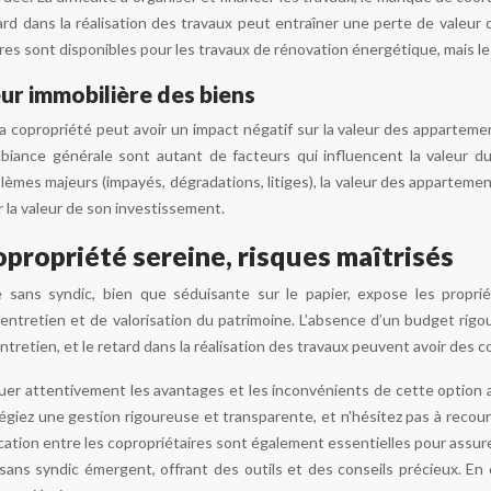
ard dans la réalisation des travaux peut entraîner une perte de valeur d
es sont disponibles pour les travaux de rénovation énergétique, mais 
eur immobilière des biens
 copropriété peut avoir un impact négatif sur la valeur des appartement
ambiance générale sont autant de facteurs qui influencent la valeur 
èmes majeurs (impayés, dégradations, litiges), la valeur des appartements
 la valeur de son investissement.
opropriété sereine, risques maîtrisés
 sans syndic, bien que séduisante sur le papier, expose les propriét
d’entretien et de valorisation du patrimoine. L’absence d’un budget rigou
’entretien, et le retard dans la réalisation des travaux peuvent avoir des 
aluer attentivement les avantages et les inconvénients de cette option 
légiez une gestion rigoureuse et transparente, et n’hésitez pas à recour
cation entre les copropriétaires sont également essentielles pour assure
sans syndic émergent, offrant des outils et des conseils précieux. En dé