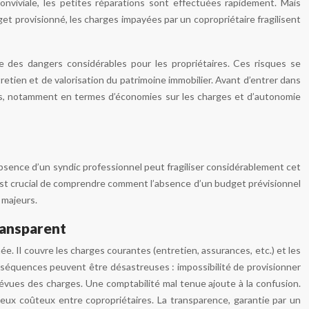
nviviale, les petites réparations sont effectuées rapidement. Mais
et provisionné, les charges impayées par un copropriétaire fragilisent
e des dangers considérables pour les propriétaires. Ces risques se
tretien et de valorisation du patrimoine immobilier. Avant d’entrer dans
ages, notamment en termes d’économies sur les charges et d’autonomie
L’absence d’un syndic professionnel peut fragiliser considérablement cet
l est crucial de comprendre comment l’absence d’un budget prévisionnel
 majeurs.
ransparent
ée. Il couvre les charges courantes (entretien, assurances, etc.) et les
conséquences peuvent être désastreuses : impossibilité de provisionner
évues des charges. Une comptabilité mal tenue ajoute à la confusion.
ieux coûteux entre copropriétaires. La transparence, garantie par un