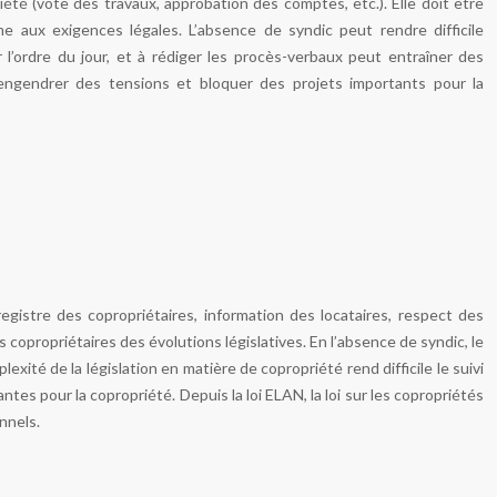
été (vote des travaux, approbation des comptes, etc.). Elle doit être
e aux exigences légales. L’absence de syndic peut rendre difficile
r l’ordre du jour, et à rédiger les procès-verbaux peut entraîner des
 engendrer des tensions et bloquer des projets importants pour la
gistre des copropriétaires, information des locataires, respect des
s copropriétaires des évolutions législatives. En l’absence de syndic, le
ité de la législation en matière de copropriété rend difficile le suivi
es pour la copropriété. Depuis la loi ELAN, la loi sur les copropriétés
nnels.