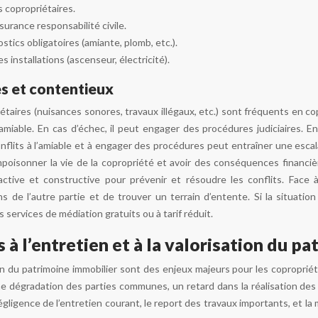
 copropriétaires.
urance responsabilité civile.
stics obligatoires (amiante, plomb, etc.).
 installations (ascenseur, électricité).
es et contentieux
iétaires (nuisances sonores, travaux illégaux, etc.) sont fréquents en c
’amiable. En cas d’échec, il peut engager des procédures judiciaires. En
conflits à l’amiable et à engager des procédures peut entraîner une esca
poisonner la vie de la copropriété et avoir des conséquences financières
ctive et constructive pour prévenir et résoudre les conflits. Face à 
s de l’autre partie et de trouver un terrain d’entente. Si la situatio
services de médiation gratuits ou à tarif réduit.
s à l’entretien et à la valorisation du p
tion du patrimoine immobilier sont des enjeux majeurs pour les copropri
e dégradation des parties communes, un retard dans la réalisation des t
igence de l’entretien courant, le report des travaux importants, et la 