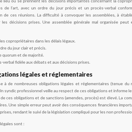
e lieu où se prennent les décisions importantes concernant la copropri
 de l’art, avec un ordre du jour précis et un procès-verbal conform
ion de ces réunions. La difficulté à convoquer les assemblées, à établi
er les décisions prises. Une assemblée générale mal organisée peut
es copropriétaires dans les délais légaux.
re du jour clair et précis.
e quorum et de majorité.
-verbal fidèle aux débats et aux décisions prises.
ations légales et réglementaires
e à de nombreuses obligations légales et réglementaires (tenue du re
Un syndic professionnel veille au respect de ces obligations et informe le
 ces obligations et de sanctions (amendes, procès) est élevé. La complex
res. Une simple erreur peut avoir des conséquences financières important
eprises, rendant le suivi de la législation compliqué pour les non professio
légales sont :