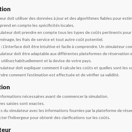
tion
eur doit utiliser des données à jour et des algorithmes fiables pour esti
rend en compte les spécificités locales.
ulateur doit prendre en compte tous les types de coûts pertinents pour la
e ménage, les frais de service et tout autre coût potentiel.
 :
L’interface doit être intuitive et facile à comprendre. Un simulateur com
ulateur doit être adaptable aux différentes plateformes de réservation e
utilisez habituellement et la devise de votre pays.
mulateur doit expliquer comment il calcule les coûts et quelles sont les
re comment l’estimation est effectuée et de vérifier sa validité.
tion
informations nécessaires avant de commencer la simulation.
ées saisies sont exactes.
s du simulateur avec les informations fournies par la plateforme de rése
ter l’hébergeur pour obtenir des clarifications sur les coûts.
teur