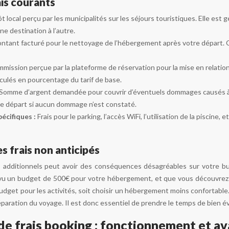
is courants
t local perçu par les municipalités sur les séjours touristiques. Elle est
e destination à l’autre.
ntant facturé pour le nettoyage de l’hébergement après votre départ. Ces
mission perçue par la plateforme de réservation pour la mise en relation 
lculés en pourcentage du tarif de base.
Somme d’argent demandée pour couvrir d’éventuels dommages causés à
e départ si aucun dommage n’est constaté.
pécifiques :
Frais pour le parking, l’accès WiFi, l’utilisation de la piscine, 
 frais non anticipés
s additionnels peut avoir des conséquences désagréables sur votre bu
révu un budget de 500€ pour votre hébergement, et que vous découvre
budget pour les activités, soit choisir un hébergement moins confortable
réparation du voyage. Il est donc essentiel de prendre le temps de bien éva
de frais booking : fonctionnement et a