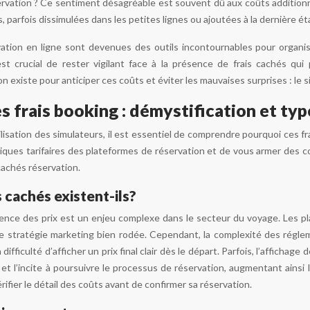
ervation ? Ce sentiment désagréable est souvent dû aux coûts addition
, parfois dissimulées dans les petites lignes ou ajoutées à la dernière
ation en ligne sont devenues des outils incontournables pour organis
 est crucial de rester vigilant face à la présence de frais cachés 
existe pour anticiper ces coûts et éviter les mauvaises surprises : le s
 frais booking : démystification et typ
lisation des simulateurs, il est essentiel de comprendre pourquoi ces fr
ratiques tarifaires des plateformes de réservation et de vous armer des
 cachés réservation.
s cachés existent-ils?
ence des prix est un enjeu complexe dans le secteur du voyage. Les pl
une stratégie marketing bien rodée. Cependant, la complexité des réglem
ifficulté d’afficher un prix final clair dès le départ. Parfois, l’affichage
 et l’incite à poursuivre le processus de réservation, augmentant ainsi l
rifier le détail des coûts avant de confirmer sa réservation.