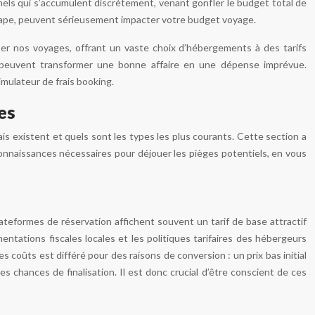
nels qui s’accumulent discrètement, venant gonfler le budget total de
 étape, peuvent sérieusement impacter votre budget voyage.
er nos voyages, offrant un vaste choix d’hébergements à des tarifs
qui peuvent transformer une bonne affaire en une dépense imprévue.
imulateur de frais booking.
es
ais existent et quels sont les types les plus courants. Cette section a
 connaissances nécessaires pour déjouer les pièges potentiels, en vous
ateformes de réservation affichent souvent un tarif de base attractif
entations fiscales locales et les politiques tarifaires des hébergeurs
 des coûts est différé pour des raisons de conversion : un prix bas initial
es chances de finalisation. Il est donc crucial d’être conscient de ces