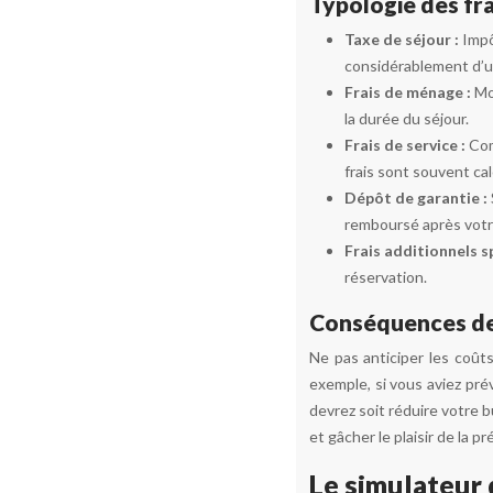
Typologie des fra
Taxe de séjour :
Impô
considérablement d’un
Frais de ménage :
Mo
la durée du séjour.
Frais de service :
Com
frais sont souvent ca
Dépôt de garantie :
remboursé après votr
Frais additionnels s
réservation.
Conséquences des
Ne pas anticiper les coût
exemple, si vous aviez p
devrez soit réduire votre 
et gâcher le plaisir de la p
Le simulateur 