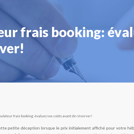
ur frais booking: éva
ver!
mulateur frais booking: évaluez vos coûts avant de réserver!
ette petite déception lorsque le prix initialement affiché pour votre