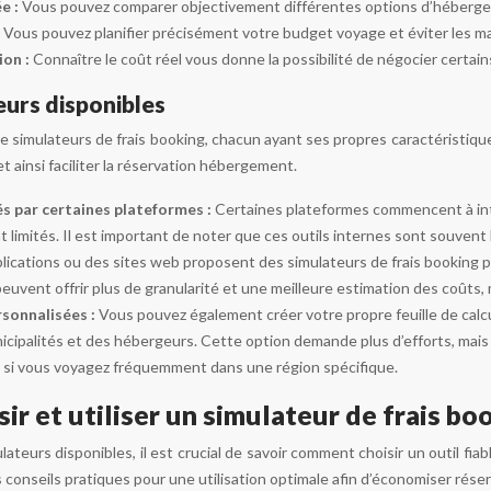
e :
Vous pouvez comparer objectivement différentes options d’héberg
:
Vous pouvez planifier précisément votre budget voyage et éviter les ma
ion :
Connaître le coût réel vous donne la possibilité de négocier certain
eurs disponibles
de simulateurs de frais booking, chacun ayant ses propres caractéristiques
t ainsi faciliter la réservation hébergement.
s par certaines plateformes :
Certaines plateformes commencent à inté
 limités. Il est important de noter que ces outils internes sont souven
lications ou des sites web proposent des simulateurs de frais booking plus 
peuvent offrir plus de granularité et une meilleure estimation des coûts, ma
rsonnalisées :
Vous pouvez également créer votre propre feuille de calcul
icipalités et des hébergeurs. Cette option demande plus d’efforts, mais 
e si vous voyagez fréquemment dans une région spécifique.
r et utiliser un simulateur de frais bo
ulateurs disponibles, il est crucial de savoir comment choisir un outil fi
 conseils pratiques pour une utilisation optimale afin d’économiser réser